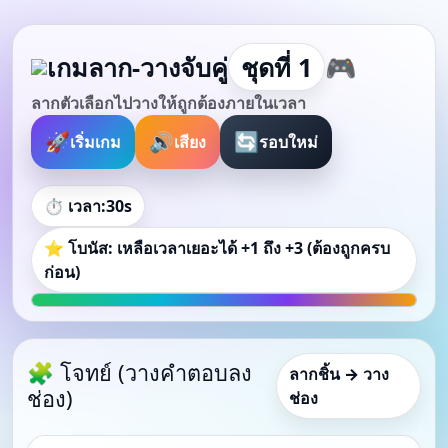
เกมลาก-วางจับคู่
ชุดที่ 1
🎮
ลากตัวเลือกไปวางให้ถูกต้องภายในเวลา
🚀
🔊
🔄
เริ่มเกม
เสียง
รอบใหม่
⏱️ เวลา:
30
s
⭐ โบนัส: เหลือเวลาเยอะได้ +1 ถึง +3 (ต้องถูกครบ
ก่อน)
🧩 โจทย์ (วางคำตอบลง
ลากชิ้น → วาง
ช่อง)
ช่อง